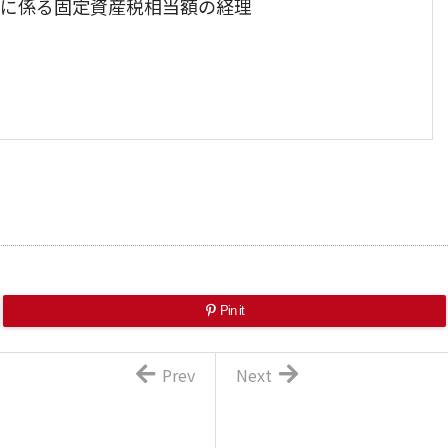
に係る固定資産税相当額の経理
Pin it
Prev
Next