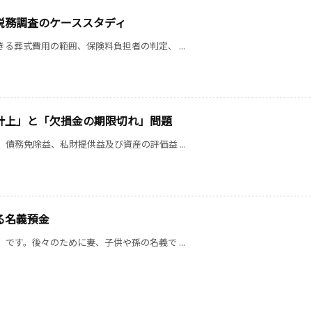
税務調査のケーススタディ
る葬式費用の範囲、保険料負担者の判定、 ...
計上」と「欠損金の期限切れ」問題
債務免除益、私財提供益及び資産の評価益 ...
る名義預金
です。後々のために妻、子供や孫の名義で ...