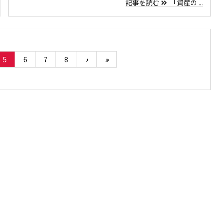
記事を読む
「資産の ...
5
6
7
8
›
»