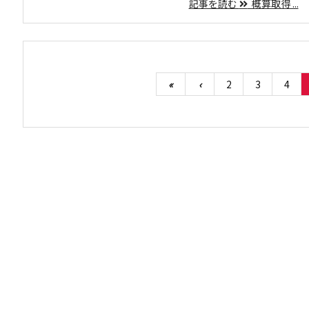
記事を読む
概算取得 ...
«
‹
2
3
4