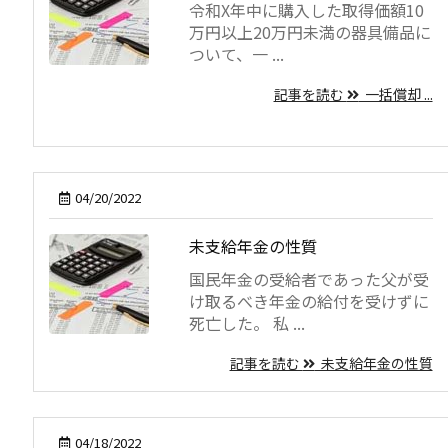
令和X年中に購入した取得価額10
万円以上20万円未満の器具備品に
ついて、一 ...
記事を読む
一括償却 ...
04/20/2022
未支給年金の性質
国民年金の受給者であった父が受
け取るべき年金の給付を受けずに
死亡した。 私 ...
記事を読む
未支給年金の性質
04/18/2022