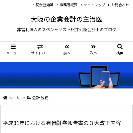
税金豆知識
事務所概要
サイトマップ
お問合わせ
大阪の企業会計の主治医
非営利法人のスペシャリスト松井公認会計士のブログ
メニュー
サイドバー
前へ
次へ
検索
ホーム
>
会計 税務
平成31年における有価証券報告書の３大改正内容