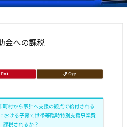
助金への課税
Pin it
Copy
市町村から家計へ支援の観点で給付される
）における子育て世帯等臨時特別支援事業費
、課税されるか？