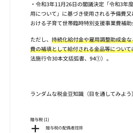
・令和3年11月26日の閣議決定「令和3
用について」に基づき使用される予備費又
おける子育て世帯臨時特別支援事業費補助
ただし、
持続化給付金や雇用調整助成金な
費の補填として給付される金品等について
法施行令30本文括弧書、94①）。
ランダムな税金豆知識（目を通してみよう
贈与税
(1)
a
贈与税の配偶者控除