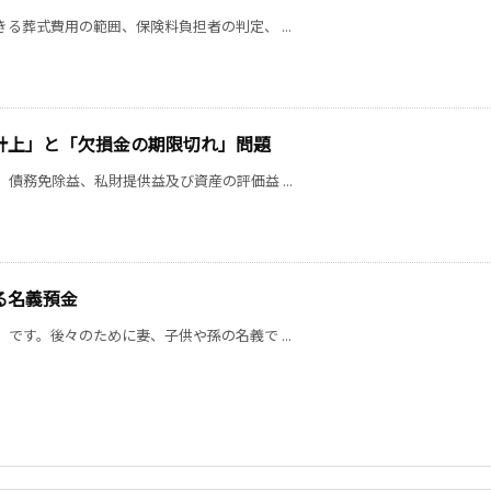
る葬式費用の範囲、保険料負担者の判定、 ...
計上」と「欠損金の期限切れ」問題
債務免除益、私財提供益及び資産の評価益 ...
る名義預金
です。後々のために妻、子供や孫の名義で ...